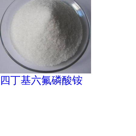
四丁基六氟磷酸铵