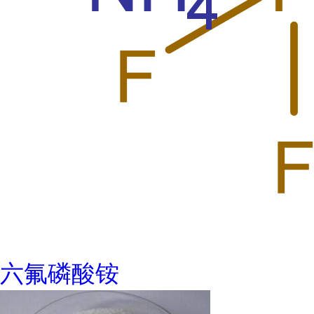
六氟磷酸铵