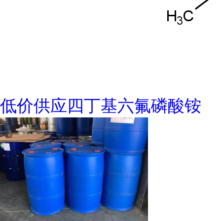
低价供应四丁基六氟磷酸铵