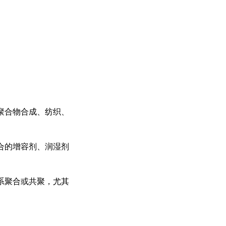
聚合物合成、纺织、
合的增容剂、润湿剂
系聚合或共聚，尤其