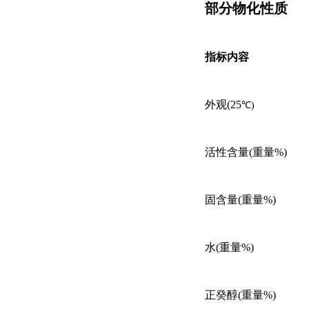
部分
物化性质
指标内容
外观(25
淡黄
℃)
活性含量
(重量%)
固含量(重量%)
水(重量%) 
正癸醇(重量