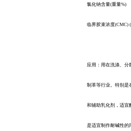
氯化钠含量
(重
临界胶束浓度(CMC)
应用：用
在洗涤、分
制革等行业。特别是
和辅助乳化剂，
适宜
是适宜制作耐碱性的