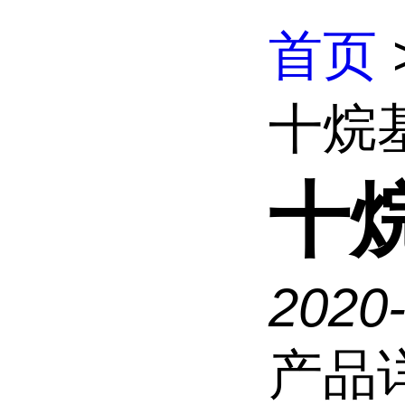
首页
十烷
十
2020
产品