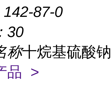
：
142-87-0
：
30
名称
十烷基硫酸
产品 >