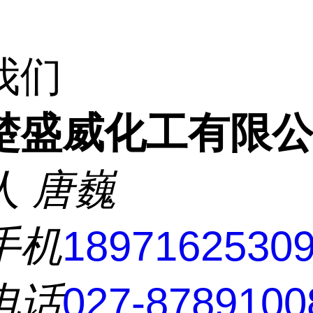
我们
楚盛威化工有限
人
唐巍
手机
1897162530
电话
027-8789100