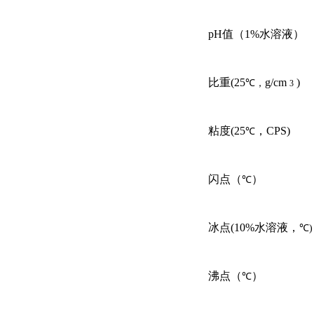
pH值（1%水溶液
比重(25
g/cm
)
℃，
3
粘度(25
，CPS)
℃
闪点（
） 
℃
冰点(10
%水溶液，
℃
沸点（
） 
℃