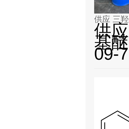
供应 三羟
供应
基醚 
09-7