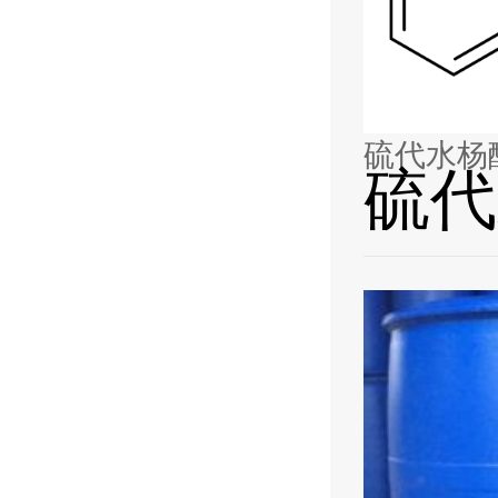
硫代水杨
硫代