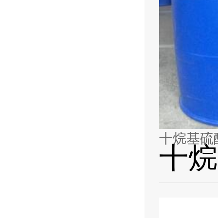
十烷基硫
十烷