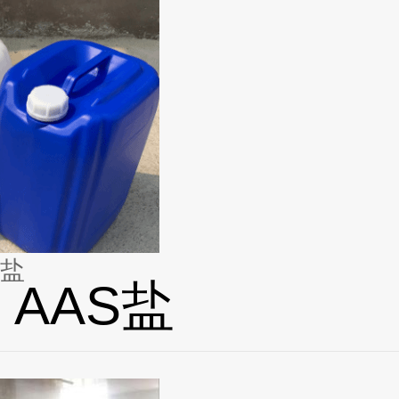
S盐
 AAS盐