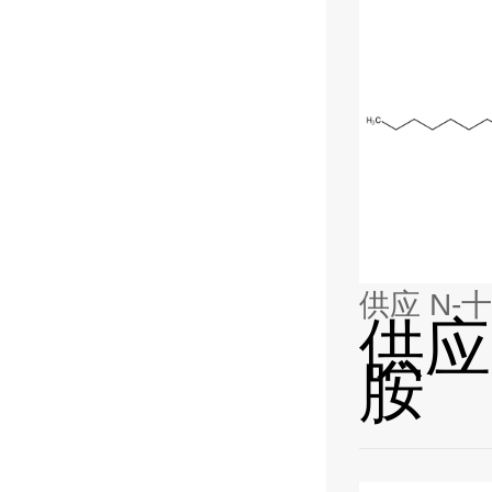
供应 N-
供应
胺