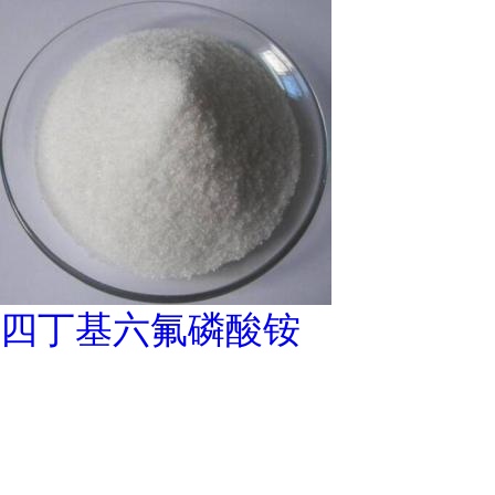
四丁基六氟磷酸铵