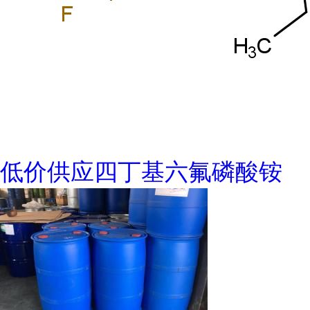
低价供应四丁基六氟磷酸铵