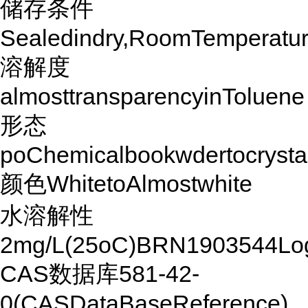
储存条件
Sealedindry,RoomTemperatu
溶解度
almosttransparencyinToluene
形态
poChemicalbookwdertocrysta
颜色WhitetoAlmostwhite
水溶解性
2mg/L(25oC)BRN1903544Lo
CAS数据库581-42-
0(CASDataBaseReference)