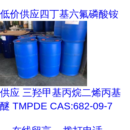
低价供应四丁基六氟磷酸铵
供应 三羟甲基丙烷二烯丙基
醚 TMPDE CAS:682-09-7