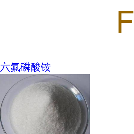
六氟磷酸铵