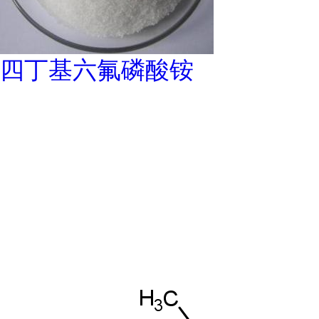
四丁基六氟磷酸铵