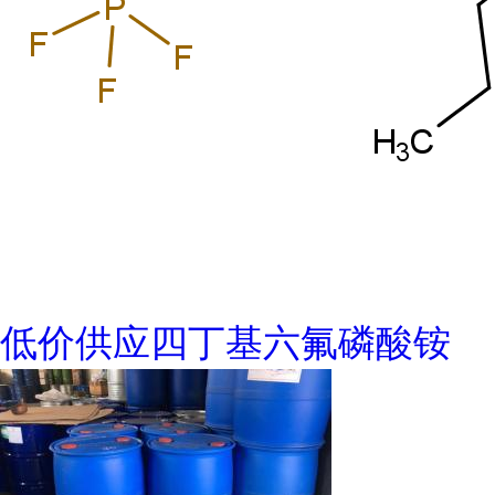
低价供应四丁基六氟磷酸铵