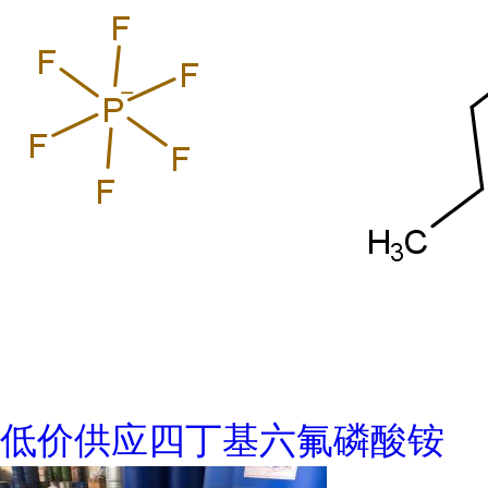
低价供应四丁基六氟磷酸铵