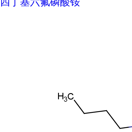
四丁基六氟磷酸铵