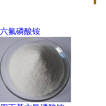
六氟磷酸铵