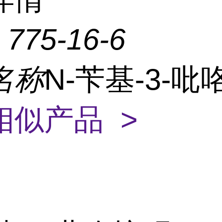
：
775-16-6
名称
N-苄基-3-
相似产品 >