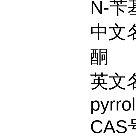
N-苄
中文
酮
英文
pyrro
CAS