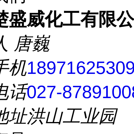
楚盛威化工有限
人
唐巍
手机
1897162530
电话
027-8789100
地址
洪山工业园