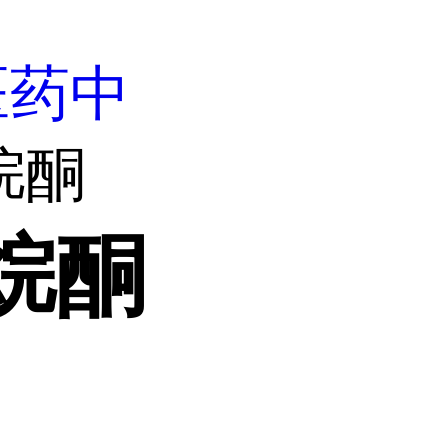
医药中
烷酮
咯烷酮