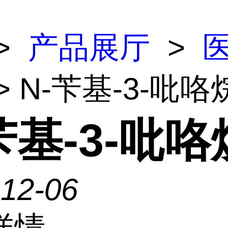
>
产品展厅
>
> N-苄基-3-吡咯
苄基-3-吡
-12-06
详情