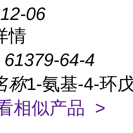
-12-06
详情
：
61379-64-4
名称
1-氨基-4-环
看相似产品 >