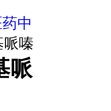
医药中
戊基哌嗪
基哌