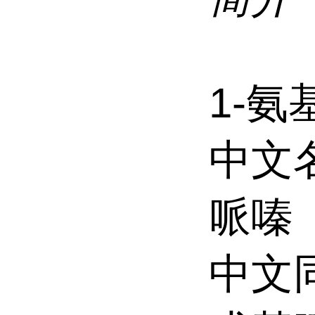
1-氨
中文
哌嗪
中文