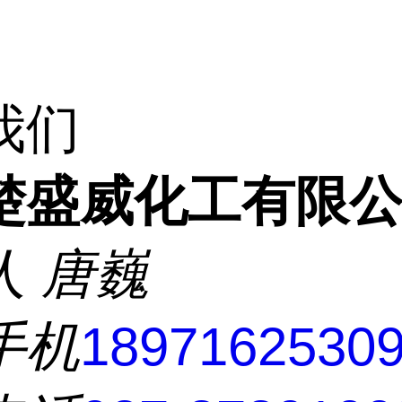
我们
楚盛威化工有限
人
唐巍
手机
1897162530