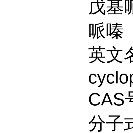
戊基哌
哌嗪
英文
cyclo
CAS
分子式