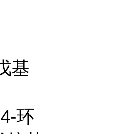
环戊基
-4-环