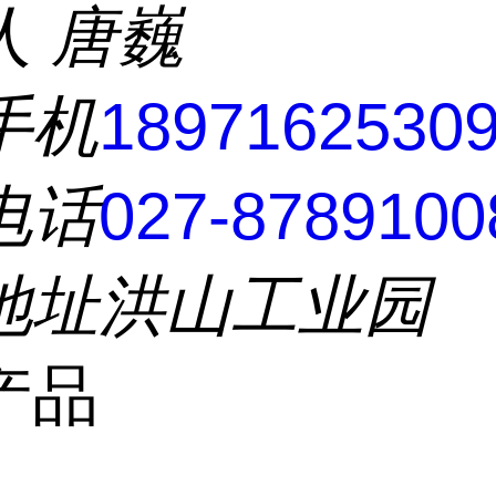
人
唐巍
手机
1897162530
电话
027-8789100
地址
洪山工业园
产品