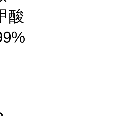
嗪甲酸
99%