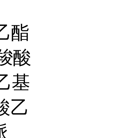
乙酯
嗪羧酸
乙基
羟酸乙
哌