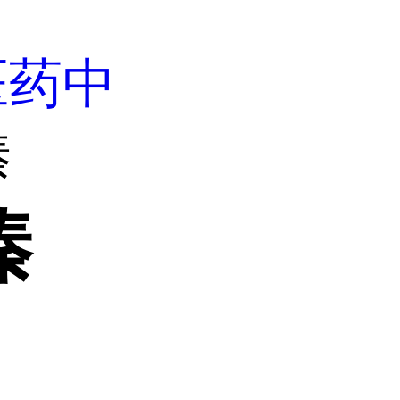
医药中
嗪
嗪