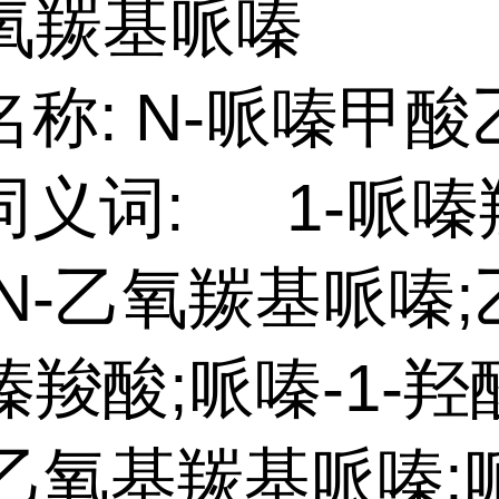
乙氧羰基哌嗪
名称:
N-哌嗪甲酸
同义词:
1-哌
N-乙氧羰基哌嗪;
嗪羧酸;哌嗪-1-
-乙氧基羰基哌嗪;