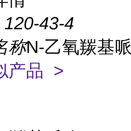
：
120-43-4
名称
N-乙氧羰基
似产品 >