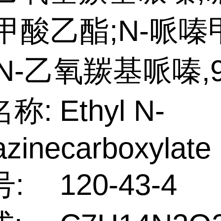
-甲酸乙酯;N-哌
N-乙氧羰基哌嗪,
名称:
Ethyl N-
azinecarboxylate
号:
120-43-4