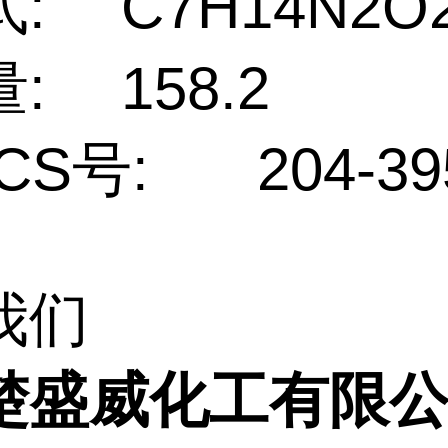
:
C7H14N2O
:
158.2
CS号:
204-39
我们
楚盛威化工有限