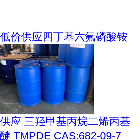
低价供应四丁基六氟磷酸铵
供应 三羟甲基丙烷二烯丙基
醚 TMPDE CAS:682-09-7