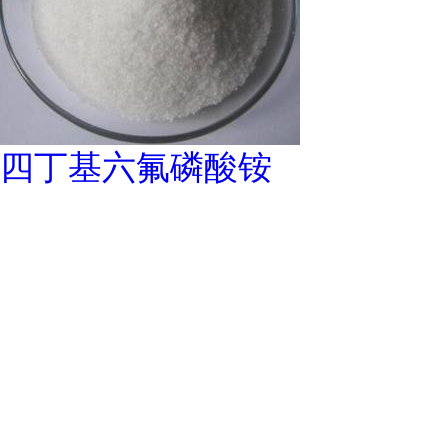
四丁基六氟磷酸铵