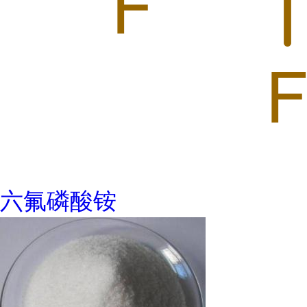
六氟磷酸铵