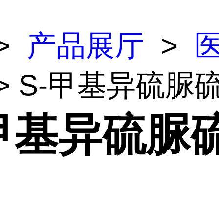
>
产品展厅
>
> S-甲基异硫脲
-甲基异硫脲