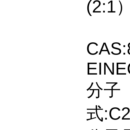
(2:1
CAS:
EINE
分子
式:C2