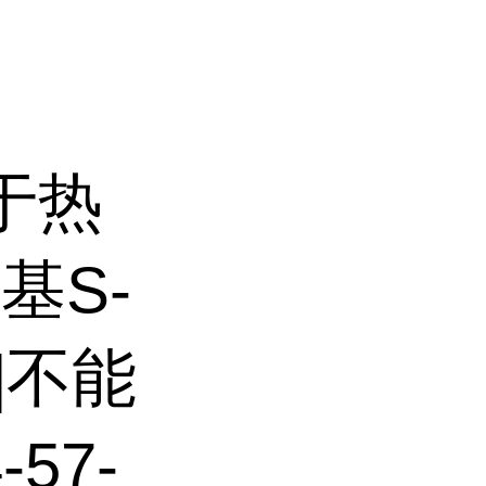
点
于热
基S-
8]不能
57-