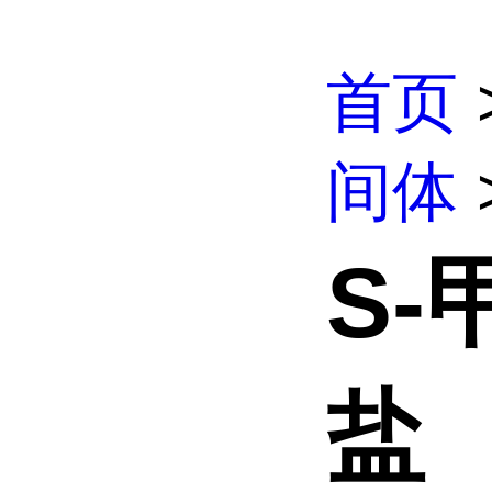
首页
间体
S
盐