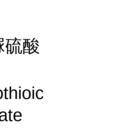
脲硫酸
hioic
fate