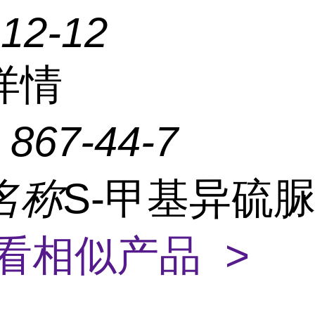
-12-12
详情
：
867-44-7
名称
S-甲基异硫
看相似产品 >