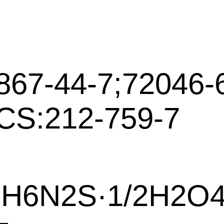
）
867-44-7;72046-
CS:212-759-7
H6N2S·1/2H2O