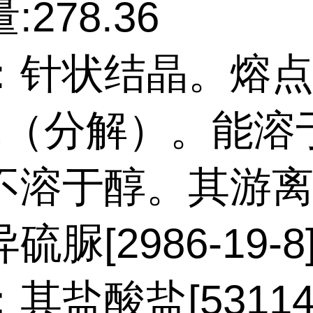
:278.36
：针状结晶。熔
4℃（分解）。能溶
不溶于醇。其游离
硫脲[2986-19-
其盐酸盐[53114-