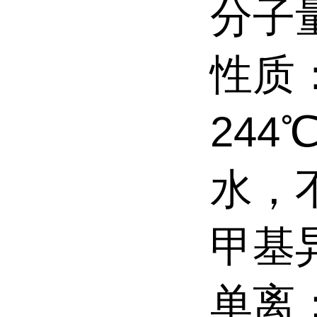
分子量
性质
24
水，
甲基异
单离；