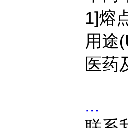
1]熔
用途(U
医药
...
联系