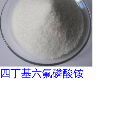
四丁基六氟磷酸铵