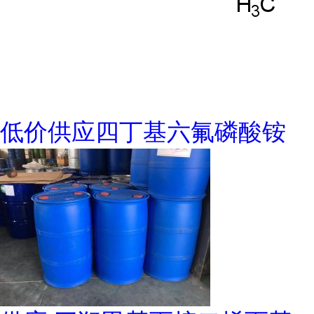
低价供应四丁基六氟磷酸铵