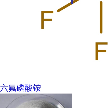
六氟磷酸铵